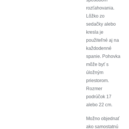
rozťahovania.
U nás v predajni
Lôžko zo
sedačky alebo
U zákazníkov – fotky
kresla je
použiteľné aj na
Výpredaj
každodenné
spanie. Pohovka
Naše realitné služby
môže byť s
úložným
Reklamácie
priestorom.
GDPR – osobné údaje
Rozmer
podrúčok 17
Používanie cookies
alebo 22 cm.
Kontaktujte nás
Možno objednať
ako samostatnú