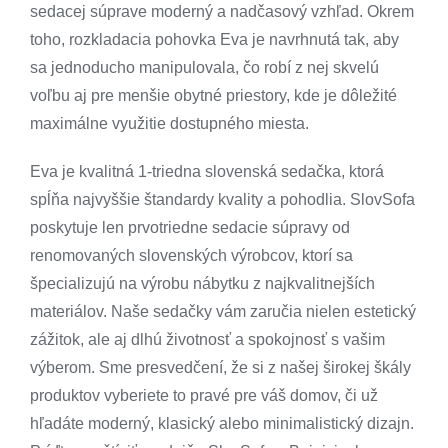
sedacej súprave moderný a nadčasový vzhľad. Okrem
toho,
rozkladacia pohovka
Eva je navrhnutá tak, aby
sa jednoducho manipulovala, čo robí z nej skvelú
voľbu aj pre menšie obytné priestory, kde je dôležité
maximálne využitie dostupného miesta.
Eva je kvalitná 1-triedna slovenská
sedačka
, ktorá
spĺňa najvyššie štandardy kvality a pohodlia. SlovSofa
poskytuje len prvotriedne
sedacie súpravy
od
renomovaných slovenských výrobcov, ktorí sa
špecializujú na výrobu nábytku z najkvalitnejších
materiálov. Naše sedačky vám zaručia nielen estetický
zážitok, ale aj dlhú životnosť a spokojnosť s vašim
výberom. Sme presvedčení, že si z našej širokej škály
produktov vyberiete to pravé pre váš domov, či už
hľadáte moderný, klasický alebo minimalistický dizajn.