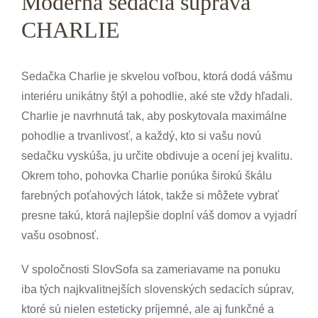
Moderná sedacia súprava
CHARLIE
Sedačka
Charlie je skvelou voľbou, ktorá dodá vášmu
interiéru unikátny štýl a pohodlie, aké ste vždy hľadali.
Charlie je navrhnutá tak, aby poskytovala maximálne
pohodlie a trvanlivosť, a každý, kto si vašu novú
sedačku vyskúša, ju určite obdivuje a ocení jej kvalitu.
Okrem toho,
pohovka
Charlie ponúka širokú škálu
farebných poťahových látok, takže si môžete vybrať
presne takú, ktorá najlepšie doplní váš domov a vyjadrí
vašu osobnosť.
V spoločnosti SlovSofa sa zameriavame na ponuku
iba tých najkvalitnejších slovenských sedacích súprav,
ktoré sú nielen esteticky príjemné, ale aj funkčné a