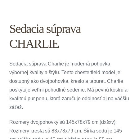
U nás v predajni
Sedacia súprava
U zákazníkov – fotky
CHARLIE
Výpredaj
Naše realitné služby
Sedacia súprava
Charlie je moderná
pohovka
výbornej kvality a štýlu. Tento chesterfield model je
Reklamácie
dostupný ako dvojpohovka,
kreslo
a taburet. Charlie
poskytuje veľmi pohodlné sedenie. Má pevnú kostru a
GDPR – osobné údaje
kvalitnú pur penu, ktorá zaručuje odolnosť aj na väčšiu
záťaž.
Používanie cookies
Rozmery dvojpohovky sú 145x78x79 cm (dxšxv).
Kontaktujte nás
Rozmery kresla sú 83x78x79 cm. Šírka sedu je 145